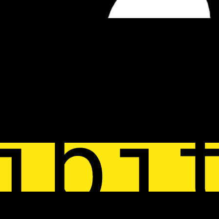
Fügen Sie hier eine Produktbeschreibung hinzu, die für Ihre
Kunden nützlich ist. Fügen Sie die herausragenden
Eigenschaften dieses Artikels hinzu, die die Kunden dazu
bringen können, es zu kaufen. Schreiben Sie einen eigenen
Text und gestalten Sie ihn in den- Eigenschaften auf der
Registerkarte Style.